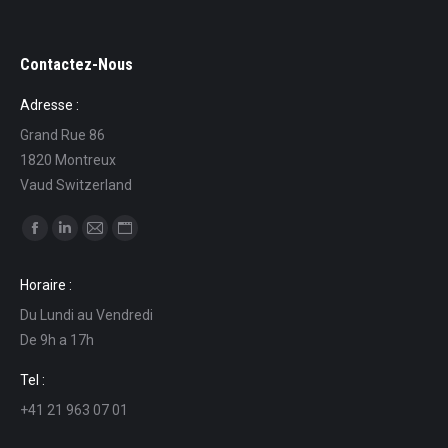
Contactez-Nous
Adresse :
Grand Rue 86
1820 Montreux
Vaud Switzerland
Find us on:
Facebook
Linkedin
Mail
Website
page
page
page
page
Horaire :
opens
opens
opens
opens
Du Lundi au Vendredi
in
in
in
in
De 9h a 17h
new
new
new
new
window
window
window
window
Tel :
+41 21 963 07 01