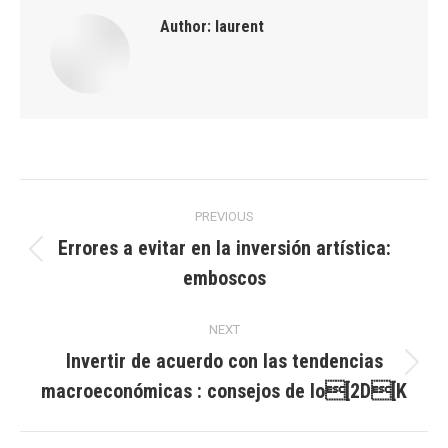
Author:
laurent
Post
PREVIOUS
navigation
Errores a evitar en la inversión artística:
Previous
emboscos
post:
NEXT
Invertir de acuerdo con las tendencias
Next
macroeconómicas : consejos de lo[2D[K
post: