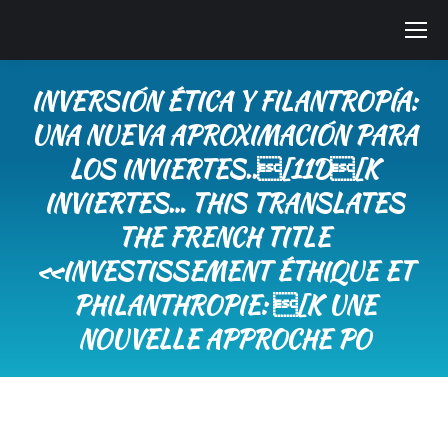
INVERSIÓN ÉTICA Y FILANTROPÍA:
UNA NUEVA APROXIMACIÓN PARA
LOS INVIERTES..[11D[K
INVIERTES… THIS TRANSLATES
THE FRENCH TITLE
«INVESTISSEMENT ÉTHIQUE ET
PHILANTHROPIE: [K UNE
NOUVELLE APPROCHE PO
You are here: