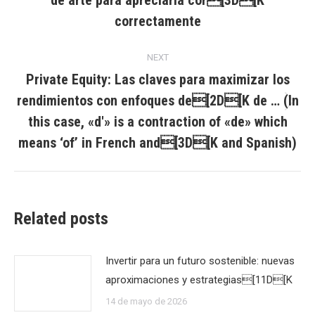
de arte para apreciarla cor[3D[K
post:
correctamente
NEXT
Private Equity: Las claves para maximizar los
rendimientos con enfoques de[2D[K de … (In
Next
this case, «d'» is a contraction of «de» which
post:
means ‘of’ in French and[3D[K and Spanish)
Related posts
Invertir para un futuro sostenible: nuevas
aproximaciones y estrategias[11D[K
14 de mayo de 2026