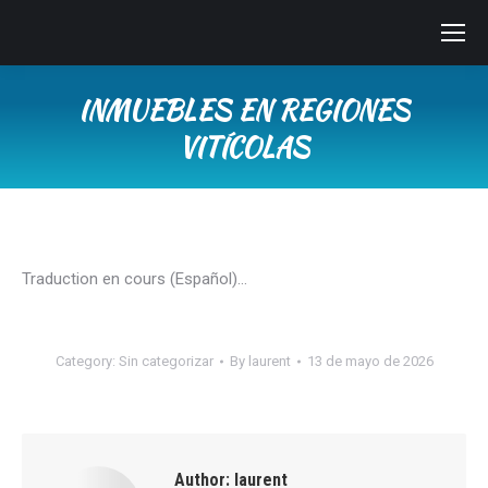
INMUEBLES EN REGIONES
VITÍCOLAS
You are here:
Traduction en cours (Español)…
Category:
Sin categorizar
By
laurent
13 de mayo de 2026
Author:
laurent