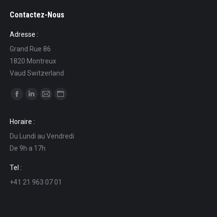
Contactez-Nous
Adresse :
Grand Rue 86
1820 Montreux
Vaud Switzerland
Find us on:
Facebook
Linkedin
Mail
Website
page
page
page
page
Horaire :
opens
opens
opens
opens
Du Lundi au Vendredi
in
in
in
in
De 9h a 17h
new
new
new
new
window
window
window
window
Tel :
+41 21 963 07 01