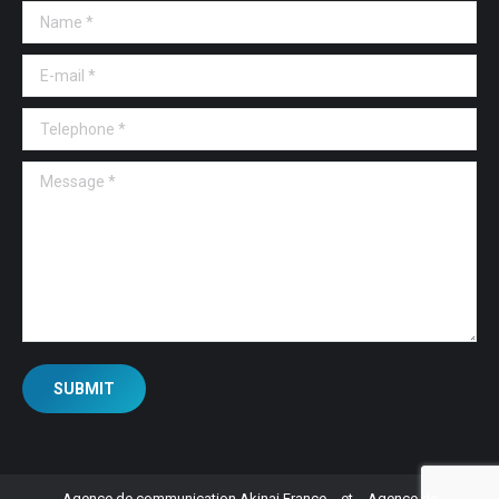
Name *
E-mail *
Telephone *
Message *
SUBMIT
Agence de communication Akinai France
et
Agence de