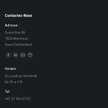
Contactez-Nous
Adresse :
Grand Rue 86
1820 Montreux
Vaud Switzerland
Find us on:
Facebook
Linkedin
Mail
Website
page
page
page
page
Horaire :
opens
opens
opens
opens
Du Lundi au Vendredi
in
in
in
in
De 9h a 17h
new
new
new
new
window
window
window
window
Tel :
+41 21 963 07 01