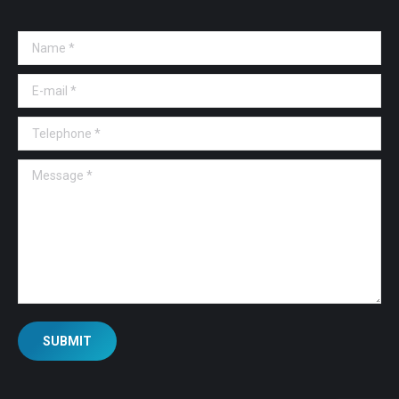
Name *
E-mail *
Telephone *
Message *
SUBMIT