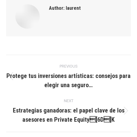
Author:
laurent
Post
PREVIOUS
navigation
Protege tus inversiones artísticas: consejos para
Previous
elegir una seguro…
post:
NEXT
Estrategias ganadoras: el papel clave de los
Next
asesores en Private Equity[6D[K
post: