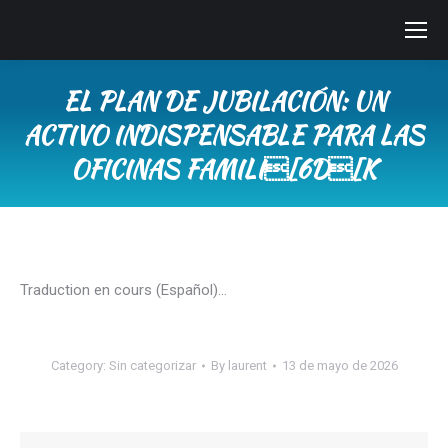
EL PLAN DE JUBILACIÓN: UN
ACTIVO INDISPENSABLE PARA LAS
OFICINAS FAMILI[6D[K
You are here:
Traduction en cours (Español)…
Category:
Sin categorizar
By
laurent
13 de mayo de 2026