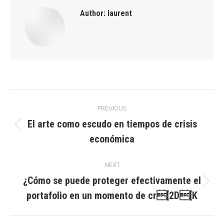
Author:
laurent
Post
PREVIOUS
navigation
El arte como escudo en tiempos de crisis
Previous
económica
post:
NEXT
¿Cómo se puede proteger efectivamente el
Next
portafolio en un momento de cr[2D[K
post: