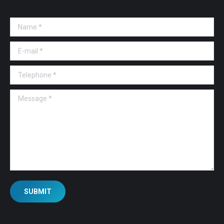
Name *
E-mail *
Telephone *
Message *
SUBMIT