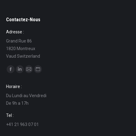
Contactez-Nous
Adresse :
Grand Rue 86
1820 Montreux
Vaud Switzerland
Find us on:
Facebook
Linkedin
Mail
Website
page
page
page
page
Horaire :
opens
opens
opens
opens
Du Lundi au Vendredi
in
in
in
in
De 9h a 17h
new
new
new
new
window
window
window
window
Tel :
+41 21 963 07 01