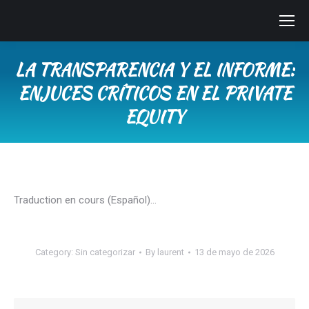
LA TRANSPARENCIA Y EL INFORME:
ENJUCES CRÍTICOS EN EL PRIVATE
EQUITY
You are here:
Traduction en cours (Español)…
Category:
Sin categorizar
By
laurent
13 de mayo de 2026