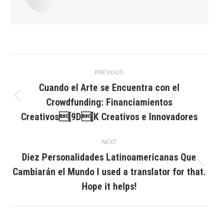
Post
PREVIOUS
navigation
Cuando el Arte se Encuentra con el
Crowdfunding: Financiamientos
Previous
post:
Creativos[9D[K Creativos e Innovadores
NEXT
Diez Personalidades Latinoamericanas Que
Cambiarán el Mundo I used a translator for that.
Next
post:
Hope it helps!