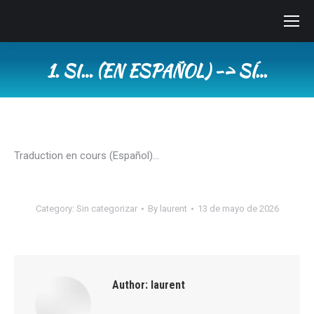
1. SI… (EN ESPAÑOL) -> SÍ…
You are here:
Traduction en cours (Español)…
Category:
Sin categorizar
By
laurent
13 de mayo de 2026
Author:
laurent