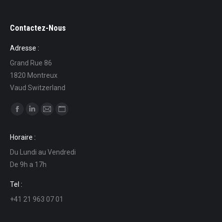
Contactez-Nous
Adresse :
Grand Rue 86
1820 Montreux
Vaud Switzerland
Find us on:
Facebook
Linkedin
Mail
Website
page
page
page
page
Horaire :
opens
opens
opens
opens
Du Lundi au Vendredi
in
in
in
in
De 9h a 17h
new
new
new
new
window
window
window
window
Tel :
+41 21 963 07 01