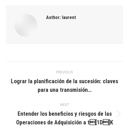
Author:
laurent
Post
PREVIOUS
navigation
Lograr la planificación de la sucesión: claves
Previous
para una transmisión…
post:
NEXT
Entender los beneficios y riesgos de las
Next
Operaciones de Adquisición a t[1D[K
post: