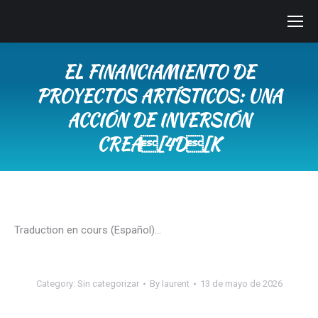
EL FINANCIAMIENTO DE
PROYECTOS ARTÍSTICOS: UNA
ACCIÓN DE INVERSIÓN
CREA[4D[K
You are here:
Traduction en cours (Español)…
Category:
Sin categorizar
By
laurent
13 de mayo de 2026