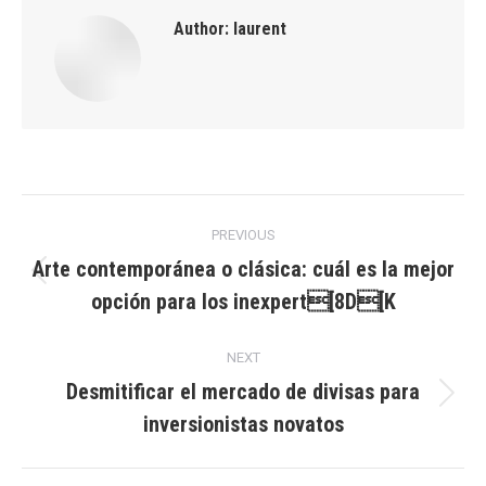
Author:
laurent
Post
PREVIOUS
navigation
Arte contemporánea o clásica: cuál es la mejor
Previous
opción para los inexpert[8D[K
post:
NEXT
Desmitificar el mercado de divisas para
Next
inversionistas novatos
post: