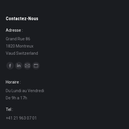
Contactez-Nous
Adresse :
Grand Rue 86
1820 Montreux
Vaud Switzerland
Find us on:
Facebook
Linkedin
Mail
Website
page
page
page
page
Horaire :
opens
opens
opens
opens
Du Lundi au Vendredi
in
in
in
in
De 9h a 17h
new
new
new
new
window
window
window
window
Tel :
+41 21 963 07 01