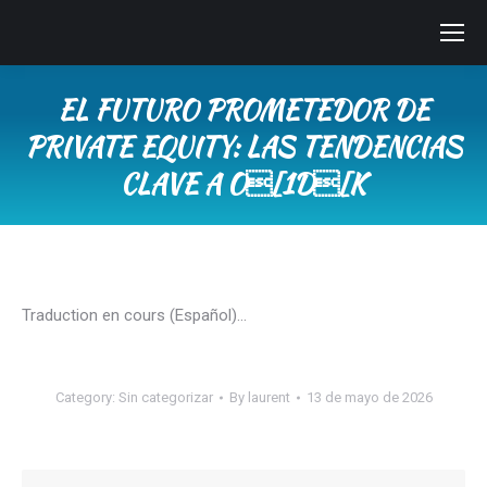
EL FUTURO PROMETEDOR DE
PRIVATE EQUITY: LAS TENDENCIAS
CLAVE A O[1D[K
You are here:
Traduction en cours (Español)…
Category:
Sin categorizar
By
laurent
13 de mayo de 2026