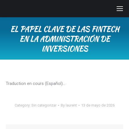
EL PAPEL CLAVE DE LAS FINTECH
EN LA ADMINISTRACIÓN DE
INVERSIONES
You are here:
Traduction en cours (Español)…
Category:
Sin categorizar
By
laurent
13 de mayo de 2026