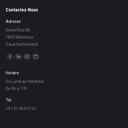
Contactez-Nous
Adresse :
Grand Rue 86
1820 Montreux
Vaud Switzerland
Find us on:
Facebook
Linkedin
Mail
Website
page
page
page
page
Horaire :
opens
opens
opens
opens
Du Lundi au Vendredi
in
in
in
in
De 9h a 17h
new
new
new
new
window
window
window
window
Tel :
+41 21 963 07 01