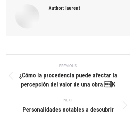
Author:
laurent
Post
PREVIOUS
navigation
¿Cómo la procedencia puede afectar la
Previous
percepción del valor de una obra [K
post:
NEXT
Personalidades notables a descubrir
Next
post: