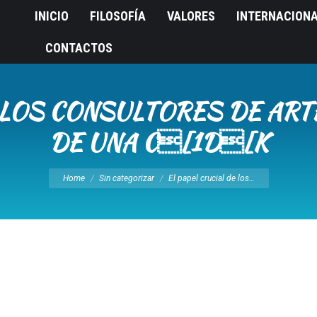
INICIO
FILOSOFÍA
VALORES
INTERNACION
CONTACTOS
 LOS CONSULTORES DE ART
DE UNA C[1D[K
You are here:
Home
Sin categorizar
El papel crucial de los…