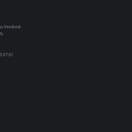
au Vendredi
7h
3 07 01