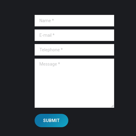
Name *
E-mail *
Telephone *
Message *
SUBMIT