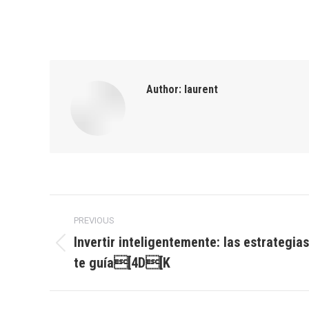
Author:
laurent
Post
PREVIOUS
navigation
Invertir inteligentemente: las estrategia
Previous
te guía[4D[K
post: