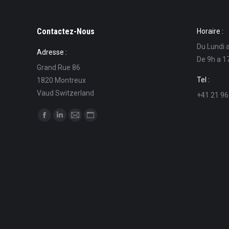
Contactez-Nous
Horaire :
Du Lundi 
Adresse :
De 9h a 1
Grand Rue 86
Tel :
1820 Montreux
Vaud Switzerland
+41 21 96
Find us on:
Facebook
Linkedin
Mail
Website
page
page
page
page
opens
opens
opens
opens
in
in
in
in
new
new
new
new
window
window
window
window