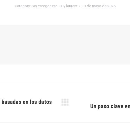
Category:
Sin categorizar
By
laurent
13 de mayo de 2026
s basadas en los datos
Un paso clave en
Next
post: