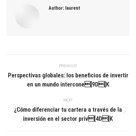
Author:
laurent
Post
PREVIOUS
navigation
Perspectivas globales: los beneficios de invertir
Previous
en un mundo intercone[9D[K
post:
NEXT
¿Cómo diferenciar tu cartera a través de la
Next
inversión en el sector priv[4D[K
post: