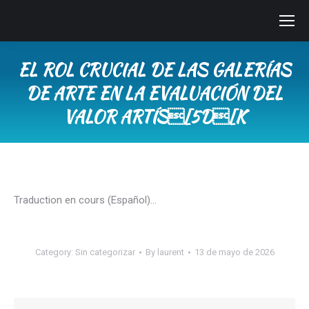
EL ROL CRUCIAL DE LAS GALERÍAS
DE ARTE EN LA EVALUACIÓN DEL
VALOR ARTÍS[5D[K
You are here:
Traduction en cours (Español)…
Category:
Sin categorizar
By
laurent
13 de mayo de 2026