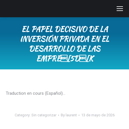
EL PAPEL DECISIVO DE LA
INVERSIÓN PRIVADA EN EL
DESARROLLO DE LAS
EMPRE[5D[K
You are here:
Traduction en cours (Español)…
Category:
Sin categorizar
By
laurent
13 de mayo de 2026