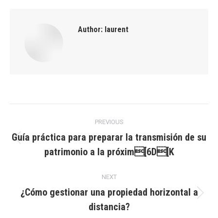
Author:
laurent
Post
PREVIOUS
navigation
Guía práctica para preparar la transmisión de su
Previous
patrimonio a la próxim[6D[K
post:
NEXT
¿Cómo gestionar una propiedad horizontal a
Next
distancia?
post: