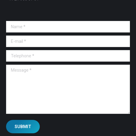
Name *
E-mail *
Telephone *
Message *
SUBMIT