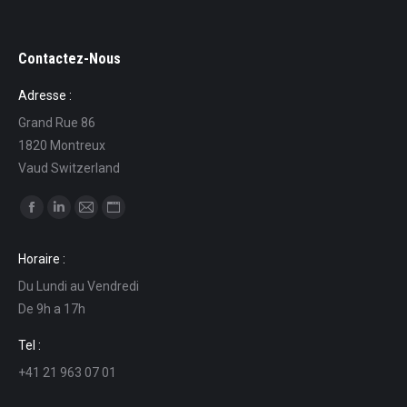
Contactez-Nous
Adresse :
Grand Rue 86
1820 Montreux
Vaud Switzerland
Find us on:
Facebook
Linkedin
Mail
Website
page
page
page
page
Horaire :
opens
opens
opens
opens
Du Lundi au Vendredi
in
in
in
in
De 9h a 17h
new
new
new
new
window
window
window
window
Tel :
+41 21 963 07 01