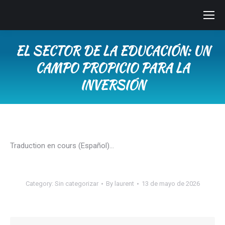
EL SECTOR DE LA EDUCACIÓN: UN
CAMPO PROPICIO PARA LA
INVERSIÓN
You are here:
Traduction en cours (Español)…
Category:
Sin categorizar
By
laurent
13 de mayo de 2026