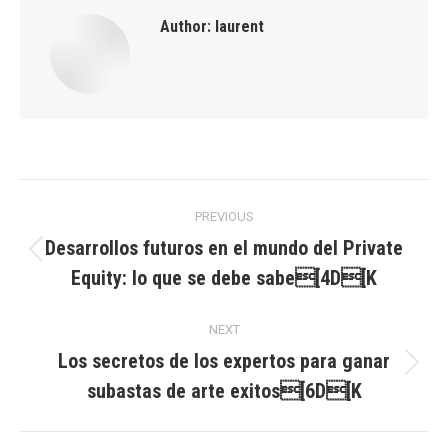
Author:
laurent
Post
PREVIOUS
navigation
Desarrollos futuros en el mundo del Private
Previous
Equity: lo que se debe sabe[4D[K
post:
NEXT
Los secretos de los expertos para ganar
Next
subastas de arte exitos[6D[K
post: