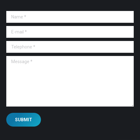
Name *
E-mail *
Telephone *
Message *
SUBMIT