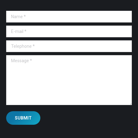
Name *
E-mail *
Telephone *
Message *
SUBMIT