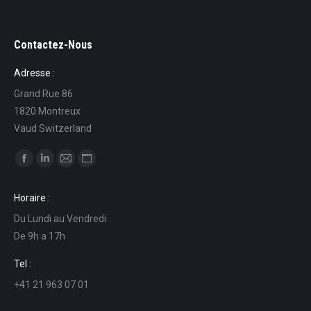
Contactez-Nous
Adresse :
Grand Rue 86
1820 Montreux
Vaud Switzerland
Find us on:
Facebook
Linkedin
Mail
Website
page
page
page
page
Horaire :
opens
opens
opens
opens
Du Lundi au Vendredi
in
in
in
in
De 9h a 17h
new
new
new
new
window
window
window
window
Tel :
+41 21 963 07 01