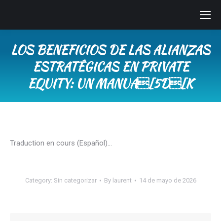
LOS BENEFICIOS DE LAS ALIANZAS
ESTRATÉGICAS EN PRIVATE
EQUITY: UN MANUA[5D[K
You are here:
Traduction en cours (Español)…
Category:
Sin categorizar
By
laurent
14 de mayo de 2026