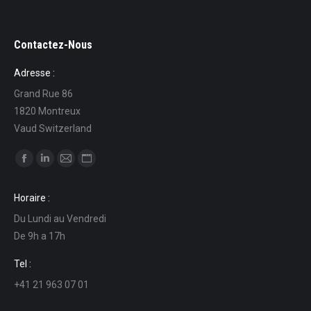
Contactez-Nous
Adresse :
Grand Rue 86
1820 Montreux
Vaud Switzerland
Find us on:
Facebook
Linkedin
Mail
Website
page
page
page
page
Horaire :
opens
opens
opens
opens
Du Lundi au Vendredi
in
in
in
in
De 9h a 17h
new
new
new
new
window
window
window
window
Tel :
+41 21 963 07 01