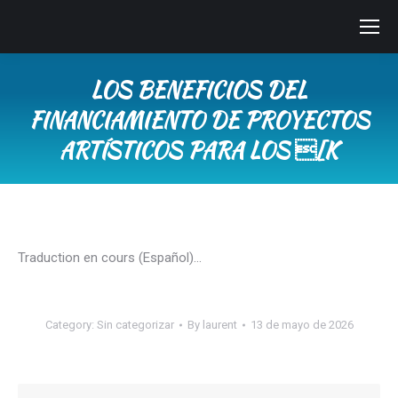
LOS BENEFICIOS DEL
FINANCIAMIENTO DE PROYECTOS
ARTÍSTICOS PARA LOS [K
You are here:
Traduction en cours (Español)…
Category:
Sin categorizar
By
laurent
13 de mayo de 2026