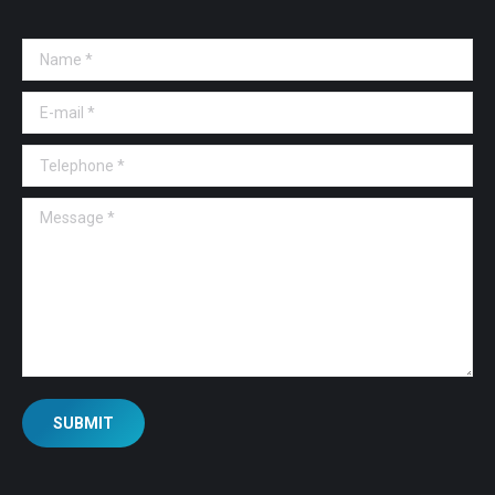
Name *
E-mail *
Telephone *
Message *
SUBMIT