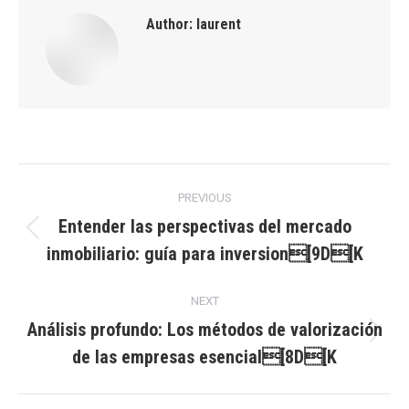
Author:
laurent
Post
PREVIOUS
navigation
Entender las perspectivas del mercado
Previous
inmobiliario: guía para inversion[9D[K
post:
NEXT
Análisis profundo: Los métodos de valorización
Next
de las empresas esencial[8D[K
post: