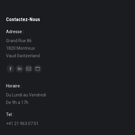
Contactez-Nous
Adresse :
Grand Rue 86
1820 Montreux
Vaud Switzerland
Find us on:
Facebook
Linkedin
Mail
Website
page
page
page
page
Horaire :
opens
opens
opens
opens
Du Lundi au Vendredi
in
in
in
in
De 9h a 17h
new
new
new
new
window
window
window
window
Tel :
+41 21 963 07 01