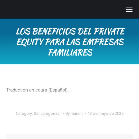
LOS BENEFICIOS DEL PRIVATE
EQUITY PARA LAS EMPRESAS
FAMILIARES
You are here:
Traduction en cours (Español)…
Category:
Sin categorizar
By
laurent
13 de mayo de 2026