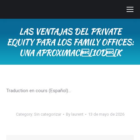
LAS VENTAJAS DEL PRIVATE
EQUITY PARA LOS FAMILY OFFICES:
UNA APROXIMACI[10D[K
You are here:
Traduction en cours (Español)…
Category:
Sin categorizar
By
laurent
13 de mayo de 2026