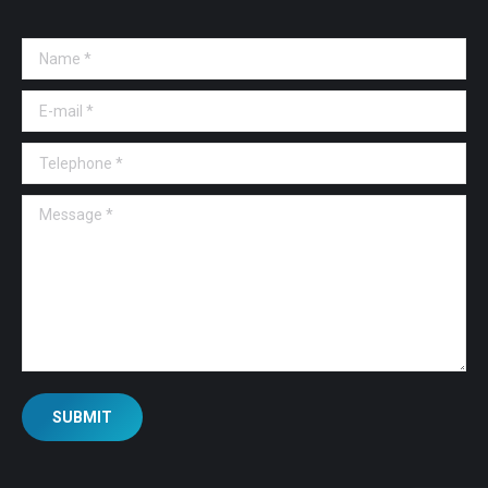
Name *
E-mail *
Telephone *
Message *
SUBMIT