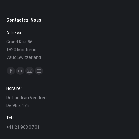
Contactez-Nous
Adresse :
Grand Rue 86
1820 Montreux
Vaud Switzerland
Find us on:
Facebook
Linkedin
Mail
Website
page
page
page
page
Horaire :
opens
opens
opens
opens
Du Lundi au Vendredi
in
in
in
in
De 9h a 17h
new
new
new
new
window
window
window
window
Tel :
+41 21 963 07 01