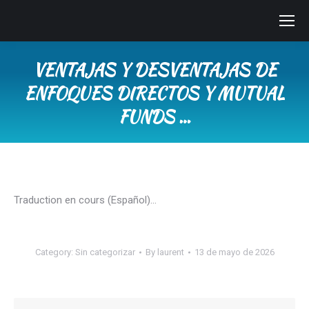
VENTAJAS Y DESVENTAJAS DE
ENFOQUES DIRECTOS Y MUTUAL
FUNDS …
You are here:
Traduction en cours (Español)…
Category:
Sin categorizar
By
laurent
13 de mayo de 2026