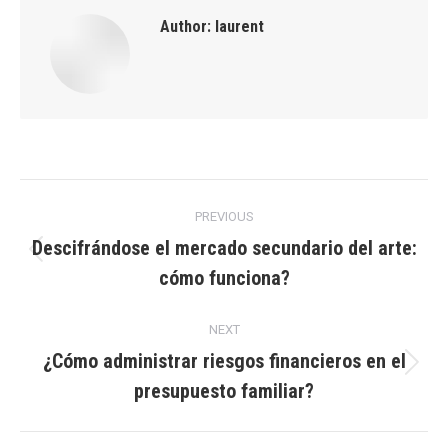
Author:
laurent
Post
PREVIOUS
navigation
Descifrándose el mercado secundario del arte:
Previous
cómo funciona?
post:
NEXT
¿Cómo administrar riesgos financieros en el
Next
presupuesto familiar?
post: