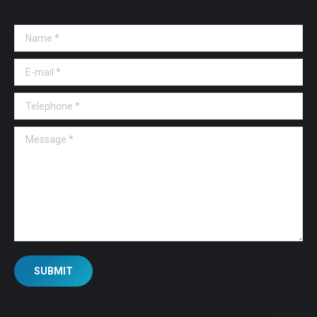
Name *
E-mail *
Telephone *
Message *
SUBMIT