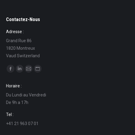
Contactez-Nous
Adresse :
Grand Rue 86
1820 Montreux
Vaud Switzerland
Find us on:
Facebook
Linkedin
Mail
Website
page
page
page
page
Horaire :
opens
opens
opens
opens
Du Lundi au Vendredi
in
in
in
in
De 9h a 17h
new
new
new
new
window
window
window
window
Tel :
+41 21 963 07 01