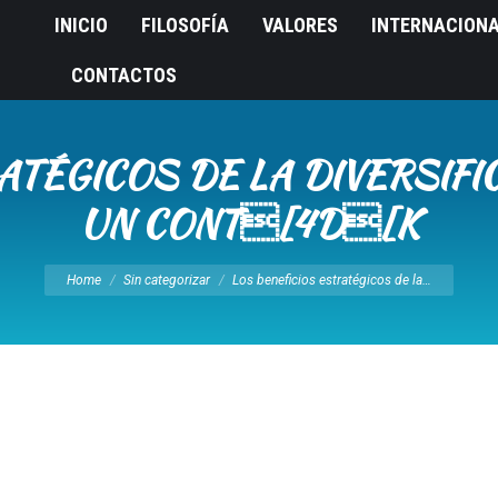
INICIO
FILOSOFÍA
VALORES
INTERNACION
CONTACTOS
ATÉGICOS DE LA DIVERSIFI
UN CONT[4D[K
You are here:
Home
Sin categorizar
Los beneficios estratégicos de la…