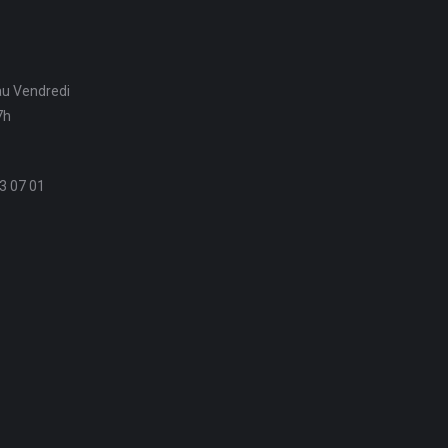
au Vendredi
7h
3 07 01