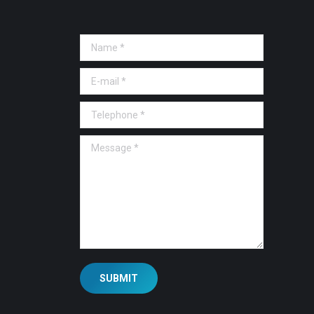
Name *
E-mail *
Telephone *
Message *
SUBMIT