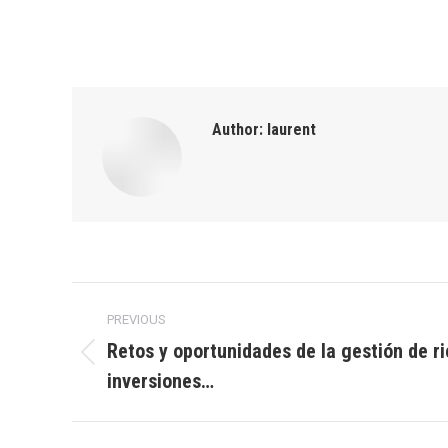
Author:
laurent
Post
PREVIOUS
navigation
Retos y oportunidades de la gestión de r
Previous
inversiones…
post: