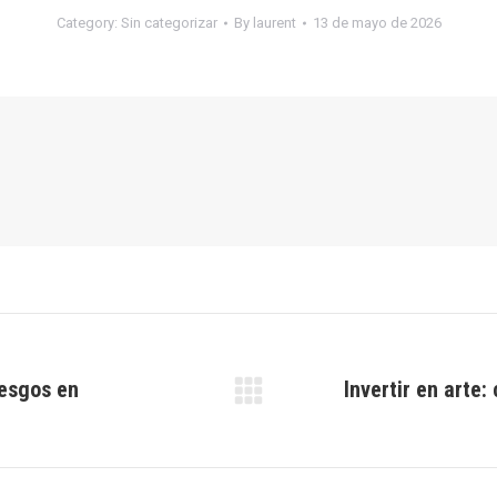
Category:
Sin categorizar
By
laurent
13 de mayo de 2026
iesgos en
Invertir en arte
Next
post: