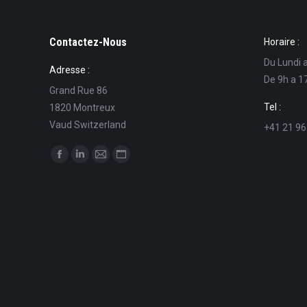
Contactez-Nous
Horaire :
Du Lundi 
Adresse :
De 9h a 1
Grand Rue 86
Tel :
1820 Montreux
Vaud Switzerland
+41 21 96
Find us on:
Facebook
Linkedin
Mail
Website
page
page
page
page
opens
opens
opens
opens
in
in
in
in
new
new
new
new
window
window
window
window