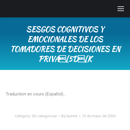
SESGOS COGNITIVOS Y
EMOCIONALES DE LOS
TOMADORES DE DECISIONES EN
PRIVA[5D[K
You are here:
Traduction en cours (Español)…
Category:
Sin categorizar
By
laurent
13 de mayo de 2026