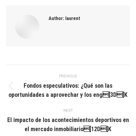
Author:
laurent
Post
PREVIOUS
navigation
Fondos especulativos: ¿Qué son las
Previous
oportunidades a aprovechar y los eng[3D[K
post:
NEXT
El impacto de los acontecimientos deportivos en
Next
el mercado inmobiliario[12D[K
post: