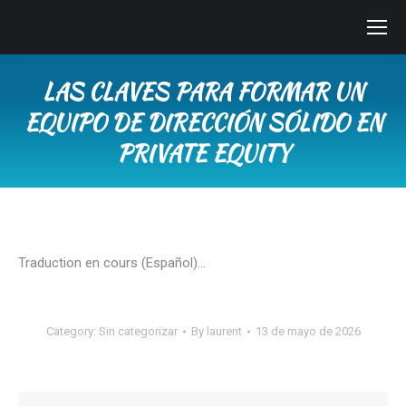
LAS CLAVES PARA FORMAR UN
EQUIPO DE DIRECCIÓN SÓLIDO EN
PRIVATE EQUITY
You are here:
Traduction en cours (Español)…
Category:
Sin categorizar
By
laurent
13 de mayo de 2026