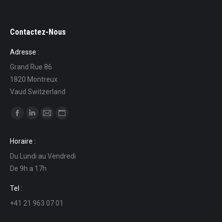
Contactez-Nous
Adresse :
Grand Rue 86
1820 Montreux
Vaud Switzerland
Find us on:
Facebook
Linkedin
Mail
Website
page
page
page
page
Horaire :
opens
opens
opens
opens
Du Lundi au Vendredi
in
in
in
in
De 9h a 17h
new
new
new
new
window
window
window
window
Tel :
+41 21 963 07 01