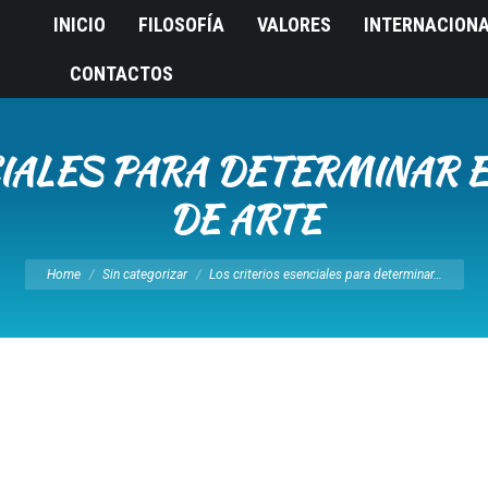
INICIO
FILOSOFÍA
VALORES
INTERNACION
CONTACTOS
CIALES PARA DETERMINAR E
DE ARTE
You are here:
Home
Sin categorizar
Los criterios esenciales para determinar…