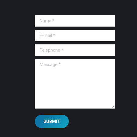
Name *
E-mail *
Telephone *
Message *
SUBMIT