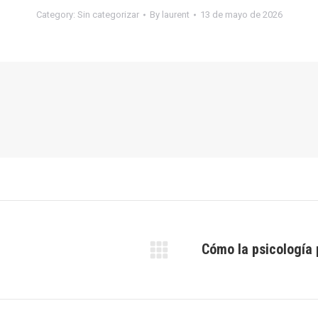
Category:
Sin categorizar
By
laurent
13 de mayo de 2026
Cómo la psicología
Next
post: