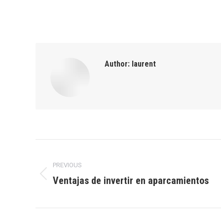
Author:
laurent
Post
PREVIOUS
navigation
Ventajas de invertir en aparcamientos
Previous
post: