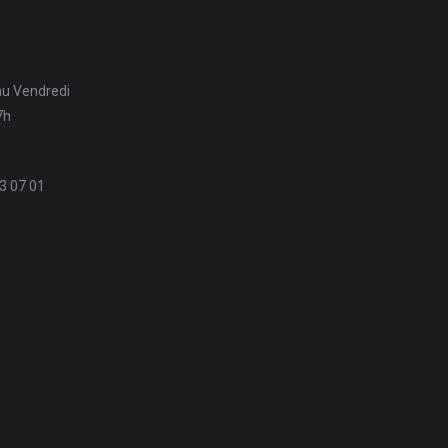
au Vendredi
7h
3 07 01