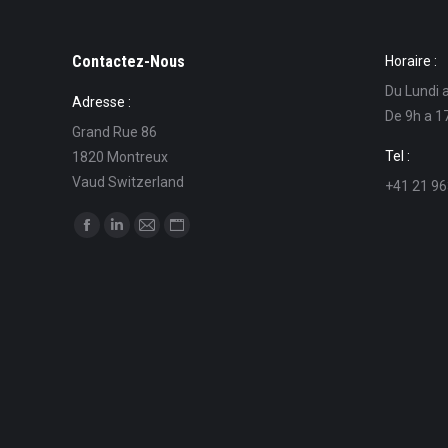
Contactez-Nous
Horaire :
Du Lundi 
Adresse :
De 9h a 1
Grand Rue 86
Tel :
1820 Montreux
Vaud Switzerland
+41 21 96
Find us on:
Facebook
Linkedin
Mail
Website
page
page
page
page
opens
opens
opens
opens
in
in
in
in
new
new
new
new
window
window
window
window