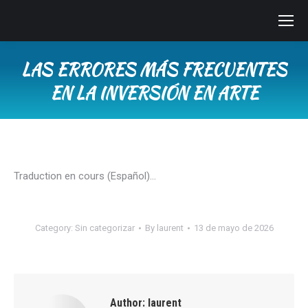
LAS ERRORES MÁS FRECUENTES
EN LA INVERSIÓN EN ARTE
You are here:
Traduction en cours (Español)…
Category:
Sin categorizar
By
laurent
13 de mayo de 2026
Author:
laurent