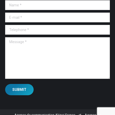
Name *
E-mail *
Telephone *
Message *
SUBMIT
Agence de communication Akinai France
et
Agence de