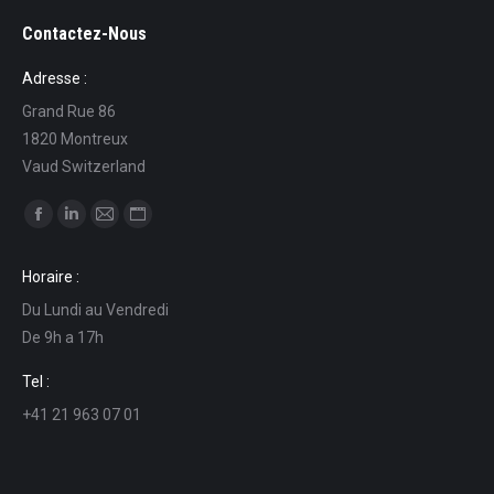
Contactez-Nous
Adresse :
Grand Rue 86
1820 Montreux
Vaud Switzerland
Find us on:
Facebook
Linkedin
Mail
Website
page
page
page
page
Horaire :
opens
opens
opens
opens
Du Lundi au Vendredi
in
in
in
in
De 9h a 17h
new
new
new
new
window
window
window
window
Tel :
+41 21 963 07 01