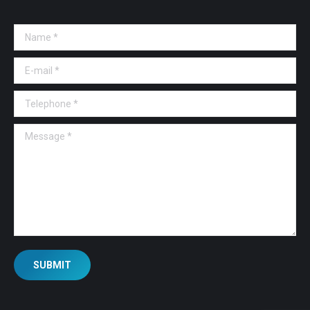
Name *
E-mail *
Telephone *
Message *
SUBMIT