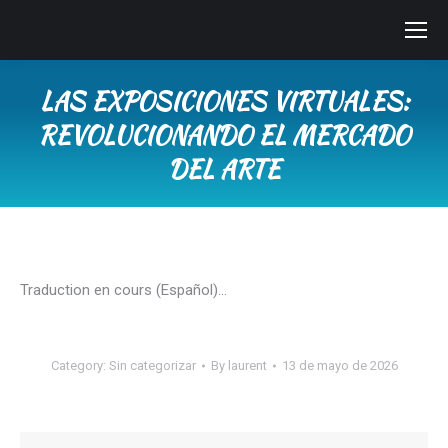
LAS EXPOSICIONES VIRTUALES:
REVOLUCIONANDO EL MERCADO
DEL ARTE
You are here:
Traduction en cours (Español)…
Category:
Sin categorizar
By
laurent
13 de mayo de 2026