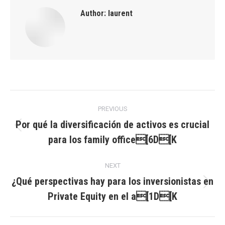
Author:
laurent
Post
PREVIOUS
navigation
Por qué la diversificación de activos es crucial
Previous
para los family office[6D[K
post:
NEXT
¿Qué perspectivas hay para los inversionistas en
Next
Private Equity en el a[1D[K
post: