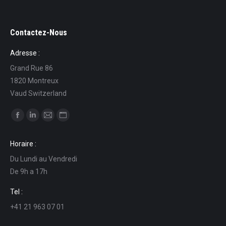
Contactez-Nous
Adresse :
Grand Rue 86
1820 Montreux
Vaud Switzerland
Find us on:
Facebook
Linkedin
Mail
Website
page
page
page
page
Horaire :
opens
opens
opens
opens
Du Lundi au Vendredi
in
in
in
in
De 9h a 17h
new
new
new
new
window
window
window
window
Tel :
+41 21 963 07 01