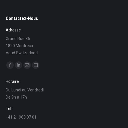
Contactez-Nous
Adresse :
Grand Rue 86
1820 Montreux
Vaud Switzerland
Find us on:
Facebook
Linkedin
Mail
Website
page
page
page
page
Horaire :
opens
opens
opens
opens
Du Lundi au Vendredi
in
in
in
in
De 9h a 17h
new
new
new
new
window
window
window
window
Tel :
+41 21 963 07 01