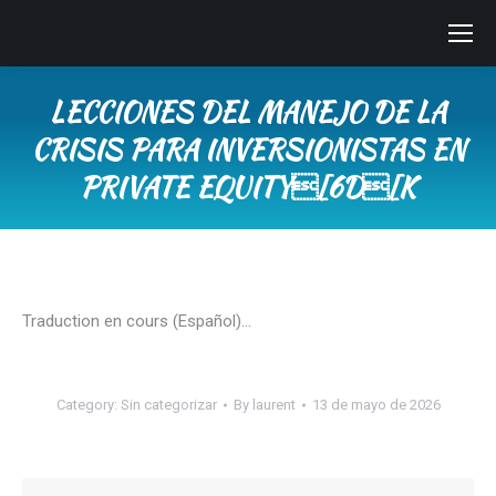
LECCIONES DEL MANEJO DE LA
CRISIS PARA INVERSIONISTAS EN
PRIVATE EQUITY[6D[K
You are here:
Traduction en cours (Español)…
Category:
Sin categorizar
By
laurent
13 de mayo de 2026