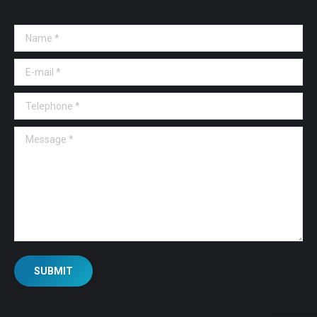
Name *
E-mail *
Telephone *
Message *
SUBMIT