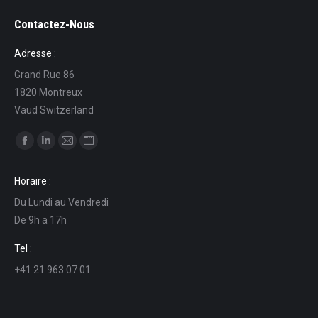
Contactez-Nous
Adresse :
Grand Rue 86
1820 Montreux
Vaud Switzerland
Find us on:
Facebook
Linkedin
Mail
Website
page
page
page
page
Horaire :
opens
opens
opens
opens
Du Lundi au Vendredi
in
in
in
in
De 9h a 17h
new
new
new
new
window
window
window
window
Tel :
+41 21 963 07 01