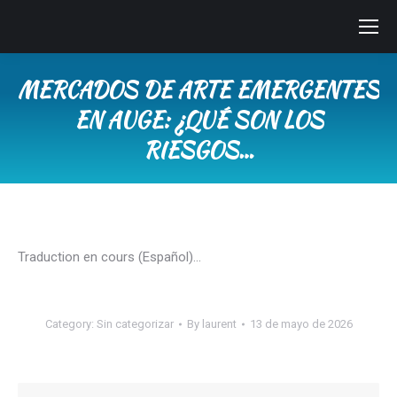
MERCADOS DE ARTE EMERGENTES
EN AUGE: ¿QUÉ SON LOS
RIESGOS…
You are here:
Traduction en cours (Español)…
Category:
Sin categorizar
By
laurent
13 de mayo de 2026