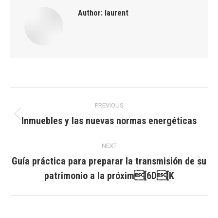
Author:
laurent
Post
PREVIOUS
navigation
Inmuebles y las nuevas normas energéticas
Previous
post:
NEXT
Guía práctica para preparar la transmisión de su
Next
patrimonio a la próxim[6D[K
post: