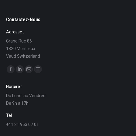
Contactez-Nous
Adresse :
Grand Rue 86
1820 Montreux
Vaud Switzerland
Find us on:
Facebook
Linkedin
Mail
Website
page
page
page
page
Horaire :
opens
opens
opens
opens
Du Lundi au Vendredi
in
in
in
in
De 9h a 17h
new
new
new
new
window
window
window
window
Tel :
+41 21 963 07 01