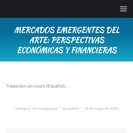
MERCADOS EMERGENTES DEL
ARTE: PERSPECTIVAS
ECONÓMICAS Y FINANCIERAS
You are here:
Traduction en cours (Español)…
Category:
Sin categorizar
By
laurent
14 de mayo de 2026