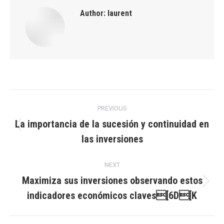
Author:
laurent
Post
PREVIOUS
navigation
La importancia de la sucesión y continuidad en
Previous
las inversiones
post:
NEXT
Maximiza sus inversiones observando estos
Next
indicadores económicos claves[6D[K
post: