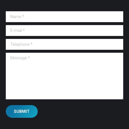
Name *
E-mail *
Telephone *
Message *
SUBMIT