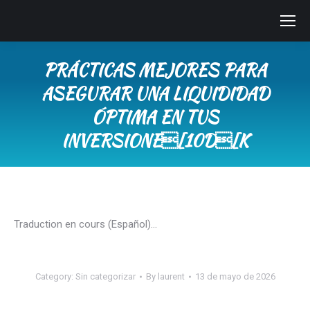
PRÁCTICAS MEJORES PARA
ASEGURAR UNA LIQUIDIDAD
ÓPTIMA EN TUS
INVERSIONE[10D[K
You are here:
Traduction en cours (Español)…
Category:
Sin categorizar
By
laurent
13 de mayo de 2026