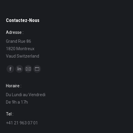
Contactez-Nous
Adresse :
Grand Rue 86
1820 Montreux
Vaud Switzerland
Find us on:
Facebook
Linkedin
Mail
Website
page
page
page
page
Horaire :
opens
opens
opens
opens
Du Lundi au Vendredi
in
in
in
in
De 9h a 17h
new
new
new
new
window
window
window
window
Tel :
+41 21 963 07 01