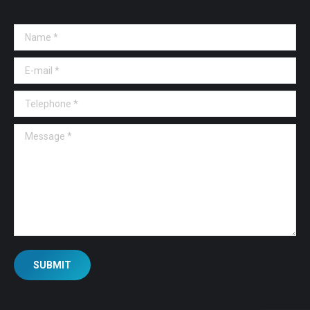
Name *
E-mail *
Telephone *
Message *
SUBMIT