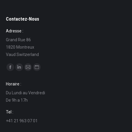
Contactez-Nous
Adresse :
Grand Rue 86
1820 Montreux
Vaud Switzerland
Find us on:
Facebook
Linkedin
Mail
Website
page
page
page
page
Horaire :
opens
opens
opens
opens
Du Lundi au Vendredi
in
in
in
in
De 9h a 17h
new
new
new
new
window
window
window
window
Tel :
+41 21 963 07 01