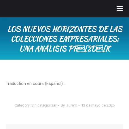
LOS NUEVOS HORIZONTES DE LAS
COLECCIONES EMPRESARIALES:
UNA ANÁLISIS PR[2D[K
You are here:
Traduction en cours (Español)…
Category:
Sin categorizar
By
laurent
13 de mayo de 2026