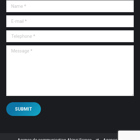
Name *
E-mail *
Telephone *
Message *
SUBMIT
Agence de communication Akinai France
et
Agence de