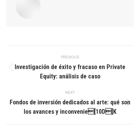
Post
PREVIOUS
navigation
Investigación de éxito y fracaso en Private
Previous
Equity: análisis de caso
post:
NEXT
Fondos de inversión dedicados al arte: qué son
Next
los avances y inconvenie[10D[K
post: