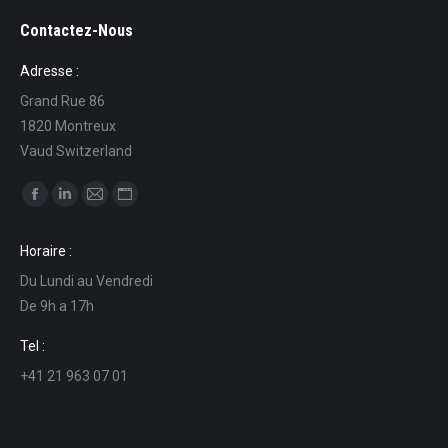
Contactez-Nous
Adresse :
Grand Rue 86
1820 Montreux
Vaud Switzerland
Find us on:
Facebook
Linkedin
Mail
Website
page
page
page
page
Horaire :
opens
opens
opens
opens
Du Lundi au Vendredi
in
in
in
in
De 9h a 17h
new
new
new
new
window
window
window
window
Tel :
+41 21 963 07 01