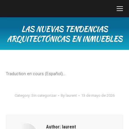
LAS NUEVAS TENDENCIAS
ARQUITECTÓNICAS EN INMUEBLES
You are here:
Traduction en cours (Español)…
Category:
Sin categorizar
By
laurent
13 de mayo de 2026
Author:
laurent