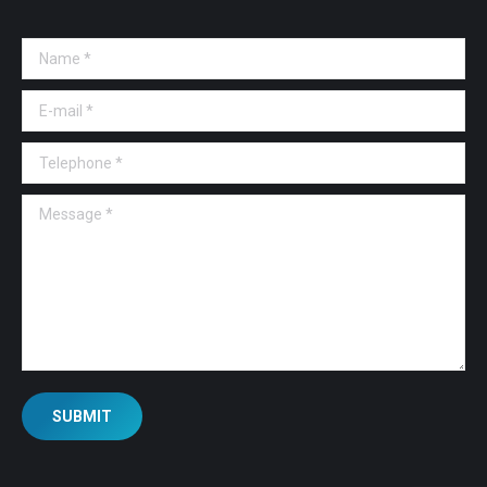
Name *
E-mail *
Telephone *
Message *
SUBMIT