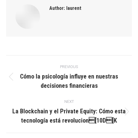
Author:
laurent
Post
PREVIOUS
navigation
Cómo la psicología influye en nuestras
Previous
decisiones financieras
post:
NEXT
La Blockchain y el Private Equity: Cómo esta
Next
tecnología está revolucion[10D[K
post: