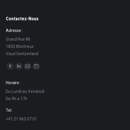
Contactez-Nous
Adresse :
Grand Rue 86
1820 Montreux
Vaud Switzerland
Find us on:
Facebook
Linkedin
Mail
Website
page
page
page
page
Horaire :
opens
opens
opens
opens
Du Lundi au Vendredi
in
in
in
in
De 9h a 17h
new
new
new
new
window
window
window
window
Tel :
+41 21 963 07 01