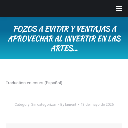
POZOS A EVITAR Y VENTAJAS A
APROVECHAR AL INVERTIR EN LAS
ARTES…
You are here:
Traduction en cours (Español)…
Category:
Sin categorizar
By
laurent
13 de mayo de 2026