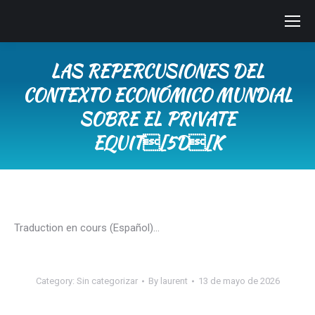
LAS REPERCUSIONES DEL
CONTEXTO ECONÓMICO MUNDIAL
SOBRE EL PRIVATE
EQUIT[5D[K
You are here:
Traduction en cours (Español)…
Category:
Sin categorizar
By
laurent
13 de mayo de 2026