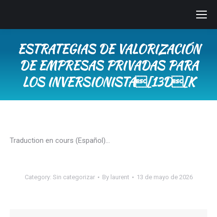
ESTRATEGIAS DE VALORIZACIÓN
DE EMPRESAS PRIVADAS PARA
LOS INVERSIONISTA[13D[K
You are here:
Traduction en cours (Español)…
Category:
Sin categorizar
By
laurent
13 de mayo de 2026