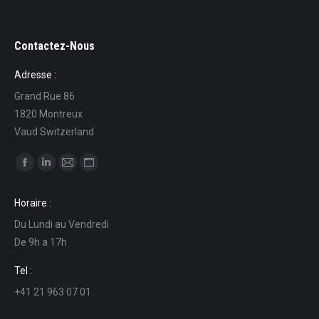
Contactez-Nous
Adresse :
Grand Rue 86
1820 Montreux
Vaud Switzerland
Find us on:
Facebook
Linkedin
Mail
Website
page
page
page
page
Horaire :
opens
opens
opens
opens
Du Lundi au Vendredi
in
in
in
in
De 9h a 17h
new
new
new
new
window
window
window
window
Tel :
+41 21 963 07 01