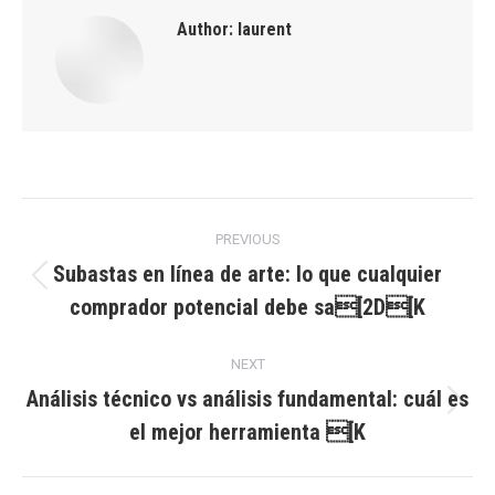
Author:
laurent
Post
PREVIOUS
navigation
Subastas en línea de arte: lo que cualquier
Previous
comprador potencial debe sa[2D[K
post:
NEXT
Análisis técnico vs análisis fundamental: cuál es
Next
el mejor herramienta [K
post: