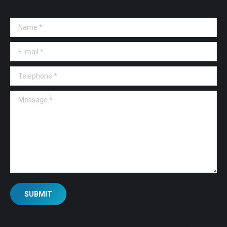
Name *
E-mail *
Telephone *
Message *
SUBMIT