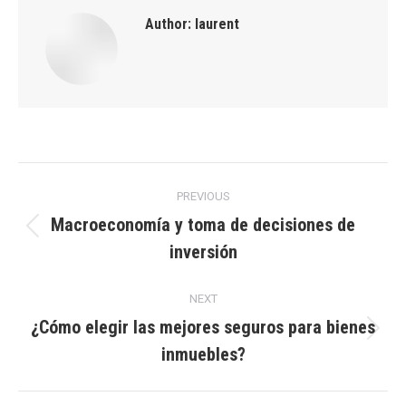
Author:
laurent
Post
PREVIOUS
navigation
Macroeconomía y toma de decisiones de
Previous
inversión
post:
NEXT
¿Cómo elegir las mejores seguros para bienes
Next
inmuebles?
post: