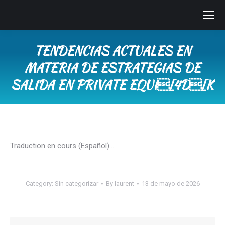
TENDENCIAS ACTUALES EN
MATERIA DE ESTRATEGIAS DE
SALIDA EN PRIVATE EQUI[4D[K
You are here:
Traduction en cours (Español)…
Category:
Sin categorizar
By
laurent
13 de mayo de 2026