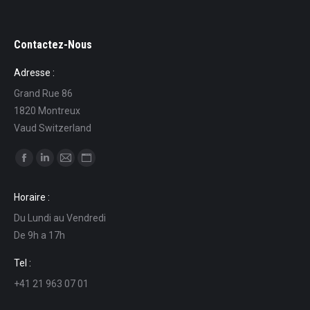
Contactez-Nous
Adresse :
Grand Rue 86
1820 Montreux
Vaud Switzerland
Find us on:
Facebook
Linkedin
Mail
Website
page
page
page
page
Horaire :
opens
opens
opens
opens
Du Lundi au Vendredi
in
in
in
in
De 9h a 17h
new
new
new
new
window
window
window
window
Tel :
+41 21 963 07 01