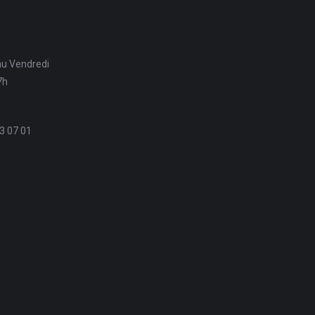
au Vendredi
7h
3 07 01