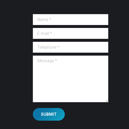
Name *
E-mail *
Telephone *
Message *
SUBMIT