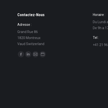
Contactez-Nous
Horaire :
Du Lundi 
Adresse :
De 9h a 1
Grand Rue 86
Tel :
1820 Montreux
Vaud Switzerland
+41 21 96
Find us on:
Facebook
Linkedin
Mail
Website
page
page
page
page
opens
opens
opens
opens
in
in
in
in
new
new
new
new
window
window
window
window