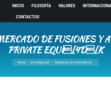
INICIO
FILOSOFÍA
VALORES
INTERNACION
CONTACTOS
MERCADO DE FUSIONES Y A
PRIVATE EQUI[4D[K
You are here:
Home
Sin categorizar
Tendencias en el mercado de…