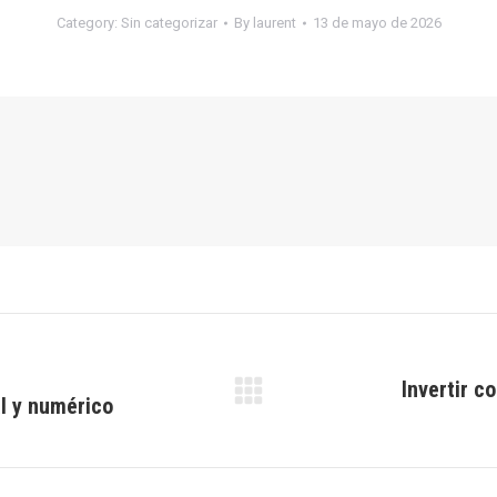
Category:
Sin categorizar
By
laurent
13 de mayo de 2026
Invertir c
al y numérico
Next
post: