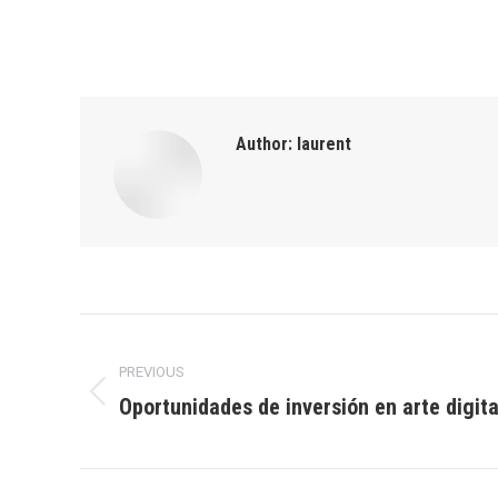
Author:
laurent
Post
PREVIOUS
navigation
Oportunidades de inversión en arte digit
Previous
post: