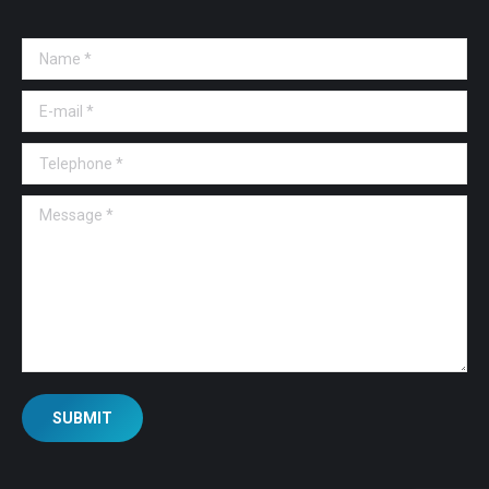
Name *
E-mail *
Telephone *
Message *
SUBMIT