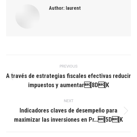
Author:
laurent
Post
PREVIOUS
navigation
A través de estrategias fiscales efectivas reducir
Previous
impuestos y aumentar[8D[K
post:
NEXT
Indicadores claves de desempeño para
Next
maximizar las inversiones en Pr…[5D[K
post: