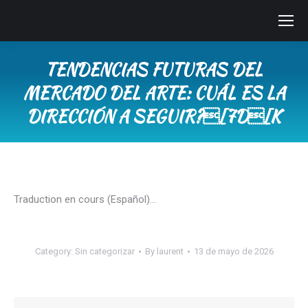
TENDENCIAS FUTURAS DEL
MERCADO DEL ARTE: CUÁL ES LA
DIRECCIÓN A SEGUIR?[7D[K
You are here:
Traduction en cours (Español)…
Category:
Sin categorizar
By
laurent
13 de mayo de 2026