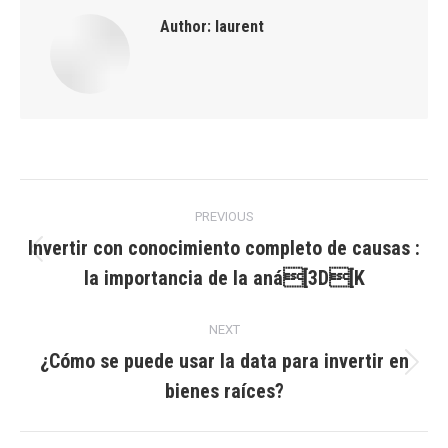
Author:
laurent
Post
PREVIOUS
navigation
Invertir con conocimiento completo de causas :
Previous
la importancia de la aná[3D[K
post:
NEXT
¿Cómo se puede usar la data para invertir en
Next
bienes raíces?
post: