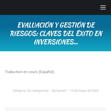
EVALUACIÓN Y GESTIÓN DE
RIESGOS: CLAVES DEL ÉXITO EN
INVERSIONES…
You are here:
Traduction en cours (Español)…
Category:
Sin categorizar
By
laurent
13 de mayo de 2026