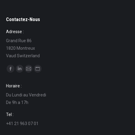
Contactez-Nous
Adresse :
Grand Rue 86
1820 Montreux
Vaud Switzerland
Find us on:
Facebook
Linkedin
Mail
Website
page
page
page
page
Horaire :
opens
opens
opens
opens
Du Lundi au Vendredi
in
in
in
in
De 9h a 17h
new
new
new
new
window
window
window
window
Tel :
+41 21 963 07 01