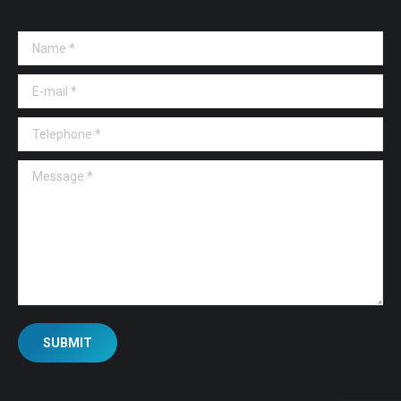
Name *
E-mail *
Telephone *
Message *
SUBMIT