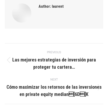
Author:
laurent
Post
PREVIOUS
navigation
Las mejores estrategias de inversión para
Previous
proteger tu cartera…
post:
NEXT
Cómo maximizar los retornos de las inversiones
Next
en private equity median[6D[K
post: