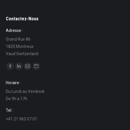
Contactez-Nous
Adresse :
Grand Rue 86
1820 Montreux
Vaud Switzerland
Find us on:
Facebook
Linkedin
Mail
Website
page
page
page
page
Horaire :
opens
opens
opens
opens
Du Lundi au Vendredi
in
in
in
in
De 9h a 17h
new
new
new
new
window
window
window
window
Tel :
+41 21 963 07 01