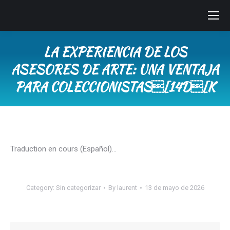
LA EXPERIENCIA DE LOS
ASESORES DE ARTE: UNA VENTAJA
PARA COLECCIONISTAS[14D[K
You are here:
Traduction en cours (Español)…
Category:
Sin categorizar
By
laurent
13 de mayo de 2026