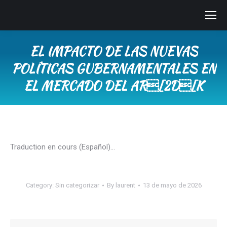
EL IMPACTO DE LAS NUEVAS
POLÍTICAS GUBERNAMENTALES EN
EL MERCADO DEL AR[2D[K
You are here:
Traduction en cours (Español)…
Category:
Sin categorizar
By
laurent
13 de mayo de 2026