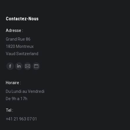
Contactez-Nous
Adresse :
Grand Rue 86
1820 Montreux
Vaud Switzerland
Find us on:
Facebook
Linkedin
Mail
Website
page
page
page
page
Horaire :
opens
opens
opens
opens
Du Lundi au Vendredi
in
in
in
in
De 9h a 17h
new
new
new
new
window
window
window
window
Tel :
+41 21 963 07 01