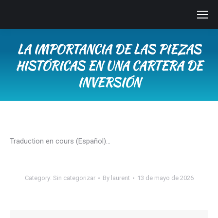
LA IMPORTANCIA DE LAS PIEZAS
HISTÓRICAS EN UNA CARTERA DE
INVERSIÓN
You are here:
Traduction en cours (Español)…
Category:
Sin categorizar
By
laurent
13 de mayo de 2026