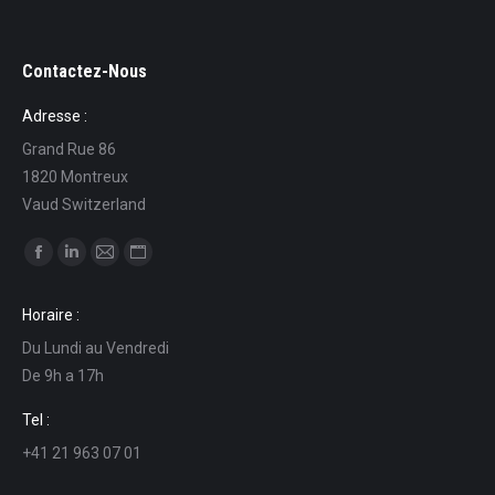
Contactez-Nous
Adresse :
Grand Rue 86
1820 Montreux
Vaud Switzerland
Find us on:
Facebook
Linkedin
Mail
Website
page
page
page
page
Horaire :
opens
opens
opens
opens
Du Lundi au Vendredi
in
in
in
in
De 9h a 17h
new
new
new
new
window
window
window
window
Tel :
+41 21 963 07 01