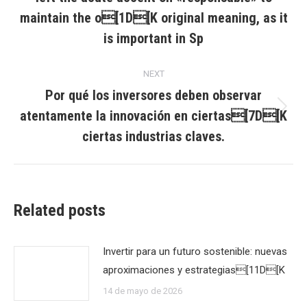
post:
maintain the o[1D[K original meaning, as it
is important in Sp
NEXT
Por qué los inversores deben observar
atentamente la innovación en ciertas[7D[K
Next
post:
ciertas industrias claves.
Related posts
Invertir para un futuro sostenible: nuevas
aproximaciones y estrategias[11D[K
14 de mayo de 2026