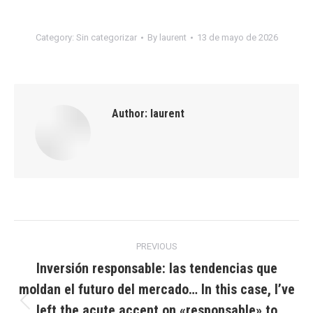
Category:
Sin categorizar
By
laurent
13 de mayo de 2026
Author:
laurent
Post
PREVIOUS
navigation
Inversión responsable: las tendencias que
moldan el futuro del mercado… In this case, I’ve
left the acute accent on «responsable» to
Previous