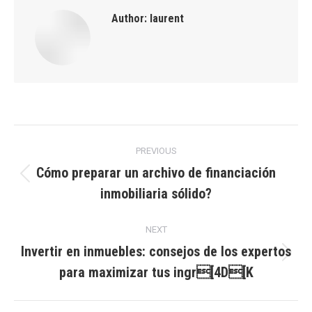
Author:
laurent
Post
PREVIOUS
navigation
Cómo preparar un archivo de financiación
Previous
inmobiliaria sólido?
post:
NEXT
Invertir en inmuebles: consejos de los expertos
Next
para maximizar tus ingr[4D[K
post: