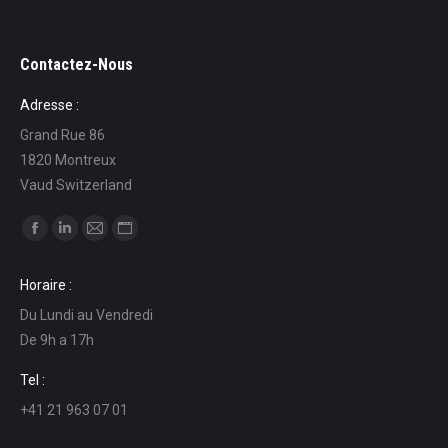
Contactez-Nous
Adresse :
Grand Rue 86
1820 Montreux
Vaud Switzerland
Find us on:
Facebook
Linkedin
Mail
Website
page
page
page
page
Horaire :
opens
opens
opens
opens
Du Lundi au Vendredi
in
in
in
in
De 9h a 17h
new
new
new
new
window
window
window
window
Tel :
+41 21 963 07 01