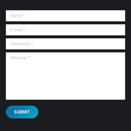
Name *
E-mail *
Telephone *
Message *
SUBMIT