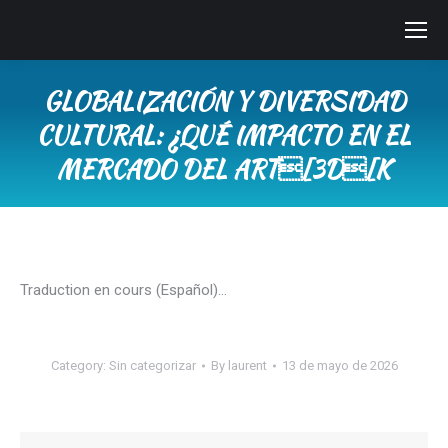
GLOBALIZACIÓN Y DIVERSIDAD
CULTURAL: ¿QUÉ IMPACTO EN EL
MERCADO DEL ART[3D[K
You are here:
Traduction en cours (Español)…
Category:
Sin categorizar
By
laurent
13 de mayo de 2026