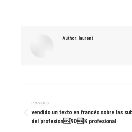
Author:
laurent
Post
navigation
PREVIOUS
vendido un texto en francés sobre las sub
Previous
del profesion[9D[K profesional
post: