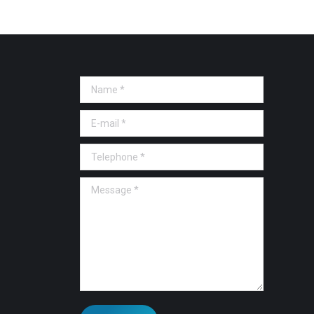
Name *
E-mail *
Telephone *
Message *