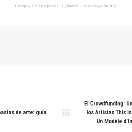
Category:
Sin categorizar
By
laurent
13 de mayo de 2026
El Crowdfunding: Un
astas de arte: guía
los Artistas This i
Next
Un Modèle d’I
post: