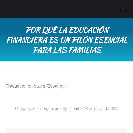
POR QUÉ LA EDUCACIÓN
FINANCIERA ES UN PILÓN ESENCIAL
PARA LAS FAMILIAS
You are here:
Traduction en cours (Español)…
Category:
Sin categorizar
By
laurent
13 de mayo de 2026