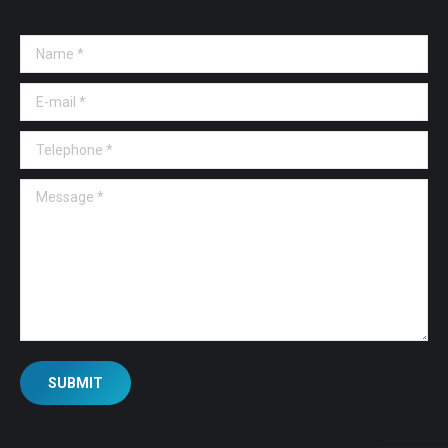
Name *
E-mail *
Telephone *
Message *
SUBMIT