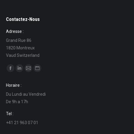
Contactez-Nous
Adresse :
Grand Rue 86
1820 Montreux
Vaud Switzerland
Find us on:
Facebook
Linkedin
Mail
Website
page
page
page
page
Horaire :
opens
opens
opens
opens
Du Lundi au Vendredi
in
in
in
in
De 9h a 17h
new
new
new
new
window
window
window
window
Tel :
+41 21 963 07 01