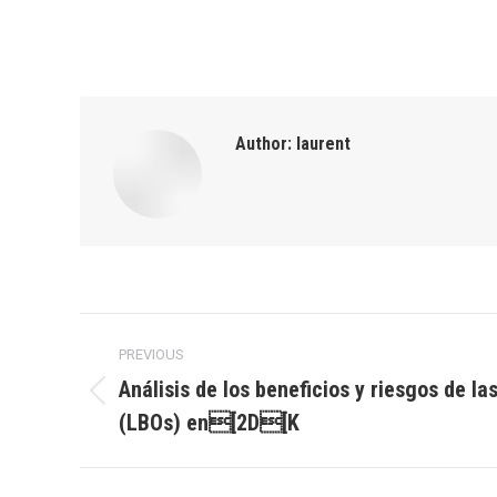
Author:
laurent
Post
PREVIOUS
navigation
Análisis de los beneficios y riesgos de l
Previous
(LBOs) en[2D[K
post: