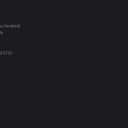
au Vendredi
7h
3 07 01