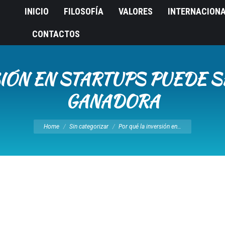
INICIO
FILOSOFÍA
VALORES
INTERNACION
CONTACTOS
SIÓN EN STARTUPS PUEDE S
GANADORA
You are here:
Home
Sin categorizar
Por qué la inversión en…