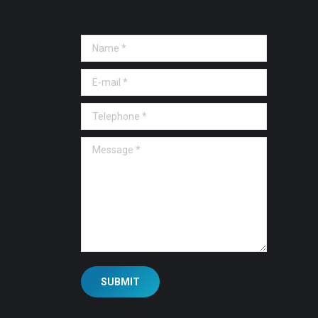
Name *
E-mail *
Telephone *
Message *
SUBMIT