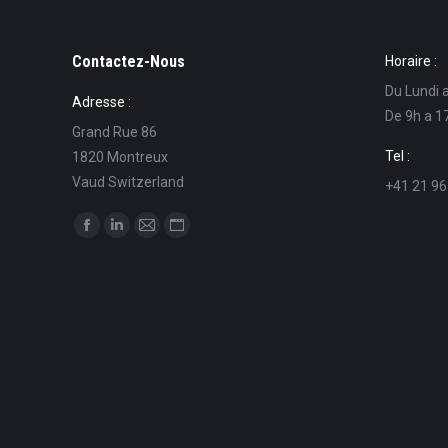
Contactez-Nous
Horaire :
Du Lundi 
Adresse :
De 9h a 1
Grand Rue 86
Tel :
1820 Montreux
Vaud Switzerland
+41 21 96
Find us on:
Facebook
Linkedin
Mail
Website
page
page
page
page
opens
opens
opens
opens
in
in
in
in
new
new
new
new
window
window
window
window