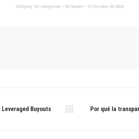
Category:
Sin categorizar
By
laurent
13 de mayo de 2026
as Leveraged Buyouts
Por qué la transpa
Next
post: