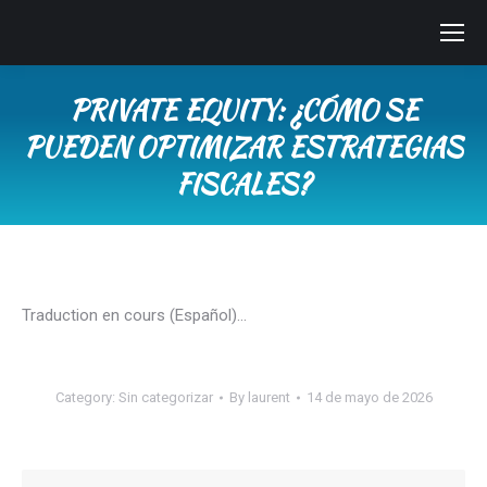
PRIVATE EQUITY: ¿CÓMO SE
PUEDEN OPTIMIZAR ESTRATEGIAS
FISCALES?
You are here:
Traduction en cours (Español)…
Category:
Sin categorizar
By
laurent
14 de mayo de 2026