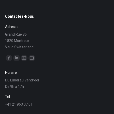
Contactez-Nous
Adresse :
Grand Rue 86
1820 Montreux
Vaud Switzerland
Find us on:
Facebook
Linkedin
Mail
Website
page
page
page
page
Horaire :
opens
opens
opens
opens
Du Lundi au Vendredi
in
in
in
in
De 9h a 17h
new
new
new
new
window
window
window
window
Tel :
+41 21 963 07 01