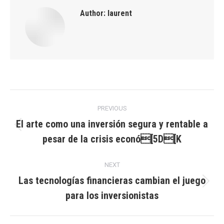
Author:
laurent
Post
PREVIOUS
navigation
El arte como una inversión segura y rentable a
Previous
pesar de la crisis econó[5D[K
post:
NEXT
Las tecnologías financieras cambian el juego
Next
para los inversionistas
post: