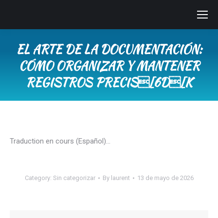
EL ARTE DE LA DOCUMENTACIÓN:
CÓMO ORGANIZAR Y MANTENER
REGISTROS PRECIS[6D[K
You are here:
Traduction en cours (Español)…
Category:
Sin categorizar
By
laurent
13 de mayo de 2026