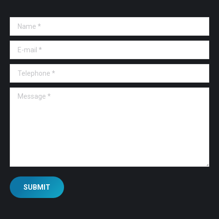
Name *
E-mail *
Telephone *
Message *
SUBMIT