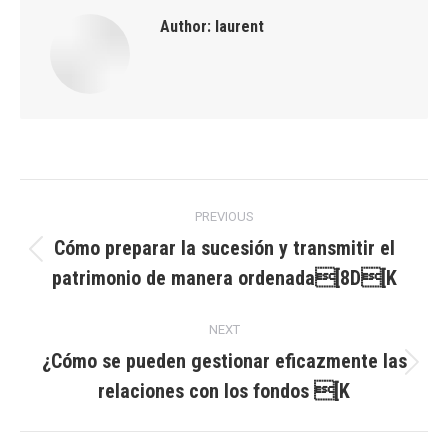
Author:
laurent
Post
PREVIOUS
navigation
Cómo preparar la sucesión y transmitir el
Previous
patrimonio de manera ordenada[8D[K
post:
NEXT
¿Cómo se pueden gestionar eficazmente las
Next
relaciones con los fondos [K
post: