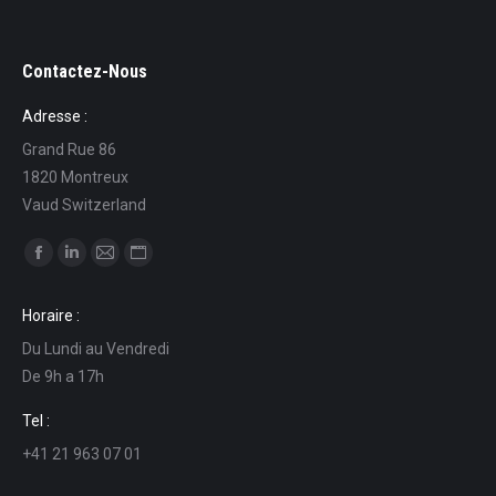
Contactez-Nous
Adresse :
Grand Rue 86
1820 Montreux
Vaud Switzerland
Find us on:
Facebook
Linkedin
Mail
Website
page
page
page
page
Horaire :
opens
opens
opens
opens
Du Lundi au Vendredi
in
in
in
in
De 9h a 17h
new
new
new
new
window
window
window
window
Tel :
+41 21 963 07 01