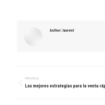
Author:
laurent
Post
PREVIOUS
navigation
Las mejores estrategias para la venta rá
Previous
post: