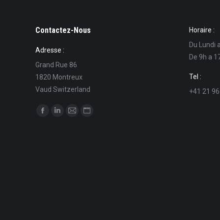
Contactez-Nous
Horaire :
Du Lundi 
Adresse :
De 9h a 1
Grand Rue 86
Tel :
1820 Montreux
Vaud Switzerland
+41 21 96
Find us on:
Facebook
Linkedin
Mail
Website
page
page
page
page
opens
opens
opens
opens
in
in
in
in
new
new
new
new
window
window
window
window