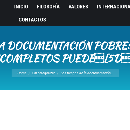
INICIO
FILOSOFÍA
VALORES
INTERNACION
CONTACTOS
LA DOCUMENTACIÓN POBRE
NCOMPLETOS PUEDE[5D
You are here:
Home
Sin categorizar
Los riesgos de la documentación…