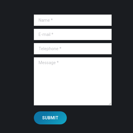
Name *
E-mail *
Telephone *
Message *
SUBMIT