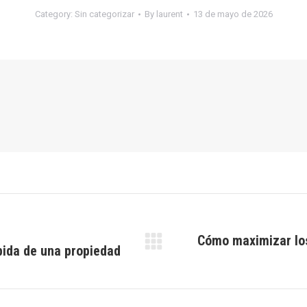
Category:
Sin categorizar
By
laurent
13 de mayo de 2026
Cómo maximizar los
pida de una propiedad
Next
post: