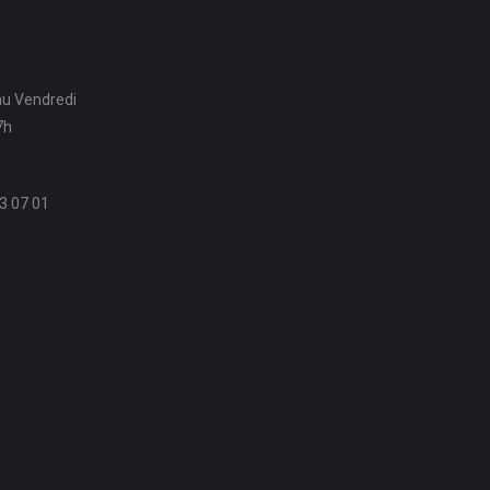
au Vendredi
7h
3 07 01