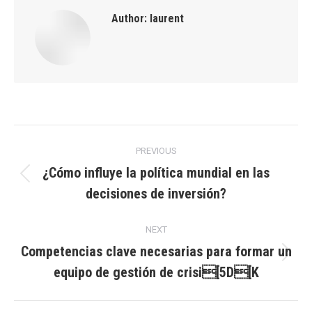
Author:
laurent
Post
PREVIOUS
navigation
¿Cómo influye la política mundial en las
Previous
decisiones de inversión?
post:
NEXT
Competencias clave necesarias para formar un
Next
equipo de gestión de crisi[5D[K
post: