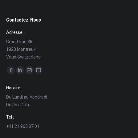
Contactez-Nous
Adresse :
Grand Rue 86
1820 Montreux
Vaud Switzerland
Find us on:
Facebook
Linkedin
Mail
Website
page
page
page
page
Horaire :
opens
opens
opens
opens
Du Lundi au Vendredi
in
in
in
in
De 9h a 17h
new
new
new
new
window
window
window
window
Tel :
+41 21 963 07 01