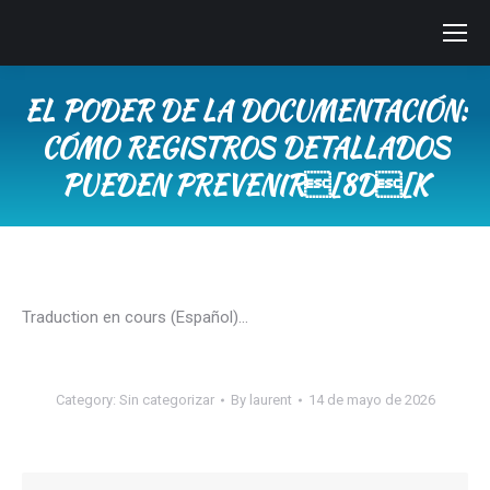
EL PODER DE LA DOCUMENTACIÓN:
CÓMO REGISTROS DETALLADOS
PUEDEN PREVENIR[8D[K
You are here:
Traduction en cours (Español)…
Category:
Sin categorizar
By
laurent
14 de mayo de 2026