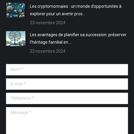
fenêtre
fenêtre
Les cryptomonnaies : un monde d’opportunités à
explorer pour un avenir pros…
23 novembre 2024
Les avantages de planifier sa succession: préserver
l’héritage familial en …
22 novembre 2024
Nom *
E-mail *
Téléphone *
Message *