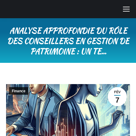
ANALYSE APPROFONDIE DU RÔLE
DES CONSEILLERS EN GESTION DE
PATRIMOINE : UN TE…
Vous êtes ici :
Finance
FÉV
7