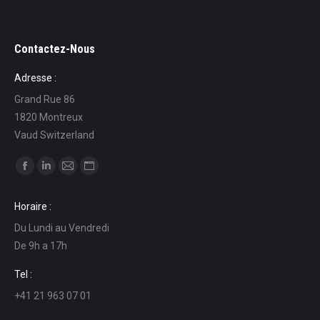
Contactez-Nous
Adresse :
Grand Rue 86
1820 Montreux
Vaud Switzerland
Trouvez nous sur :
La
La
La
La
page
page
page
page
Horaire :
Facebook
LinkedIn
E-
Site
Du Lundi au Vendredi
s'ouvre
s'ouvre
mail
Web
De 9h a 17h
dans
dans
s'ouvre
s'ouvre
une
une
dans
dans
Tel :
nouvelle
nouvelle
une
une
+41 21 963 07 01
fenêtre
fenêtre
nouvelle
nouvelle